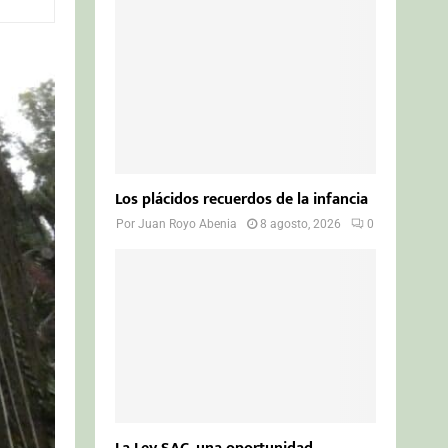
o
r
R
:
C
H
Los plácidos recuerdos de la infancia
Por
Juan Royo Abenia
8 agosto, 2026
0