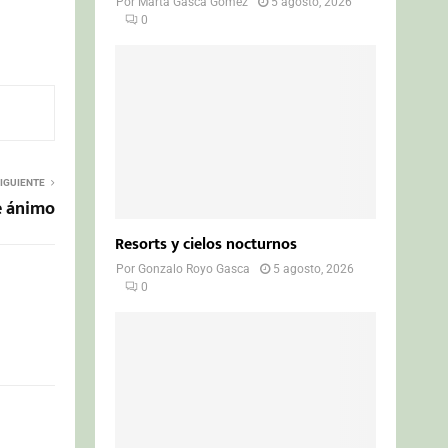
Por
Marta Gasca Gómez
5 agosto, 2026
0
IGUIENTE
e ánimo
Resorts y cielos nocturnos
Por
Gonzalo Royo Gasca
5 agosto, 2026
0