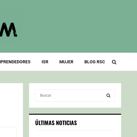
PRENDEDORES
ISR
MUJER
BLOG RSC
S
e
a
S
r
c
E
ÚLTIMAS NOTICIAS
h
f
A