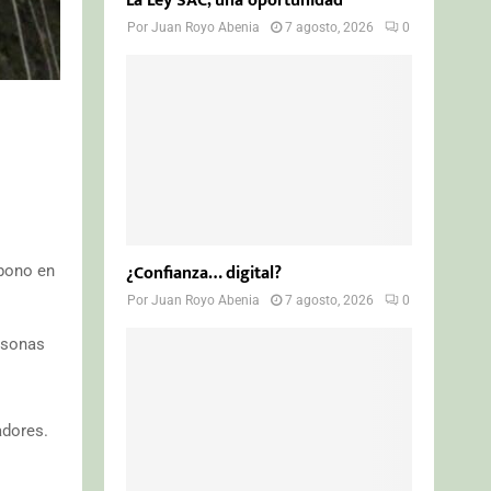
La Ley SAC, una oportunidad
Por
Juan Royo Abenia
7 agosto, 2026
0
¿Confianza… digital?
rbono en
Por
Juan Royo Abenia
7 agosto, 2026
0
ersonas
adores.