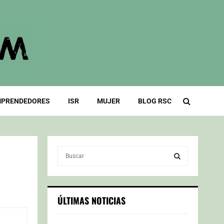
PRENDEDORES
ISR
MUJER
BLOG RSC
S
e
a
S
r
c
E
ÚLTIMAS NOTICIAS
h
f
A