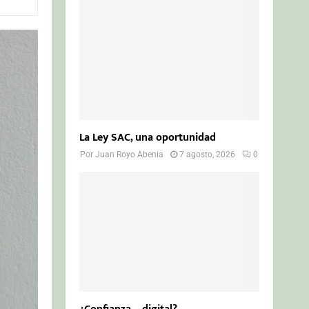
o
r
R
:
C
H
La Ley SAC, una oportunidad
Por
Juan Royo Abenia
7 agosto, 2026
0