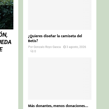
ÓN,
¿Quieres diseñar la camiseta del
Betis?
UEDA
Por
Gonzalo Royo Gasca
3 agosto, 2026
E
0
Más donantes, menos donaciones…