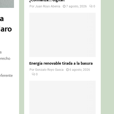
¿Confianza… digital?
Por
Juan Royo Abenia
7 agosto, 2026
0
ha
laro
s
erecho
Energía renovable tirada a la basura
Por
Gonzalo Royo Gasca
6 agosto, 2026
0
eferente