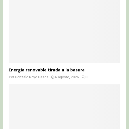
Energía renovable tirada a la basura
Por
Gonzalo Royo Gasca
6 agosto, 2026
0