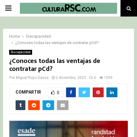
PRIMARY
MENU
Home
Discapacidad
¿Conoces todas las ventajas de contratar pCd?
Discapacidad
¿Conoces todas las ventajas de
contratar pCd?
Por
Miguel Royo Gasca
2 diciembre, 2023
0
1059
COMPARTIR
0