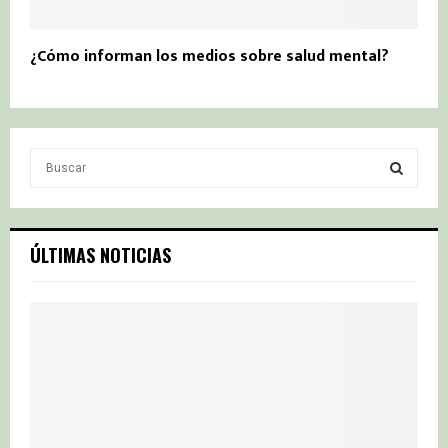
¿Cómo informan los medios sobre salud mental?
S
e
a
S
r
c
E
ÚLTIMAS NOTICIAS
h
f
A
o
r
R
:
C
H