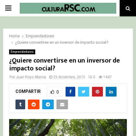
PRIMARY
MENU
Home
Emprendedores
¿Quiere convertirse en un inversor de impacto social?
Emprendedores
¿Quiere convertirse en un inversor de
impacto social?
Por
Juan Royo Abenia
29 diciembre, 2015
0
1447
COMPARTIR
0