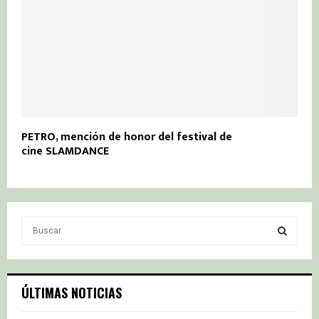
PETRO, mención de honor del festival de
cine SLAMDANCE
S
e
a
S
r
c
E
ÚLTIMAS NOTICIAS
h
f
A