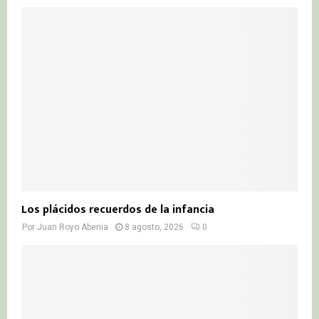
o
r
R
:
C
H
Los plácidos recuerdos de la infancia
Por
Juan Royo Abenia
8 agosto, 2026
0