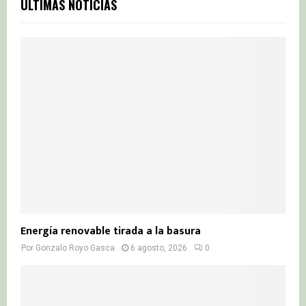
E
ÚLTIMAS NOTICIAS
h
f
A
o
r
R
:
C
H
Energía renovable tirada a la basura
Por
Gonzalo Royo Gasca
6 agosto, 2026
0