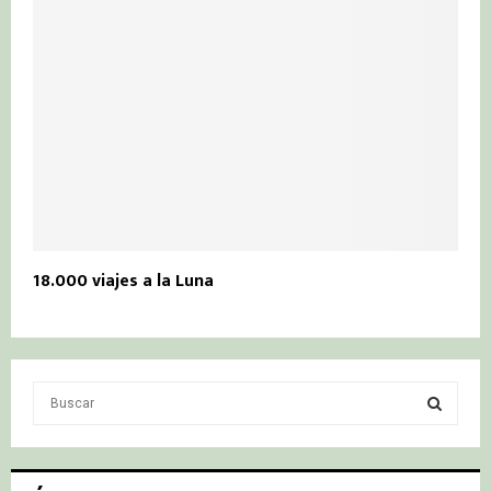
18.000 viajes a la Luna
S
e
a
S
r
c