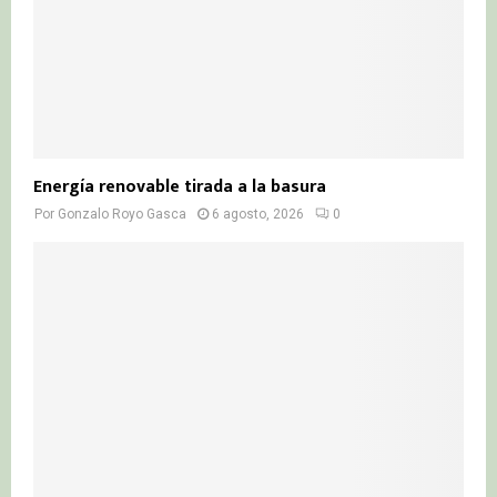
Energía renovable tirada a la basura
Por
Gonzalo Royo Gasca
6 agosto, 2026
0