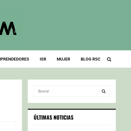
PRENDEDORES
ISR
MUJER
BLOG RSC
S
e
a
S
r
c
E
ÚLTIMAS NOTICIAS
h
f
A