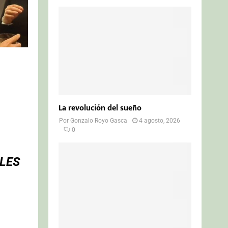
La revolución del sueño
Por
Gonzalo Royo Gasca
4 agosto, 2026
0
 LES