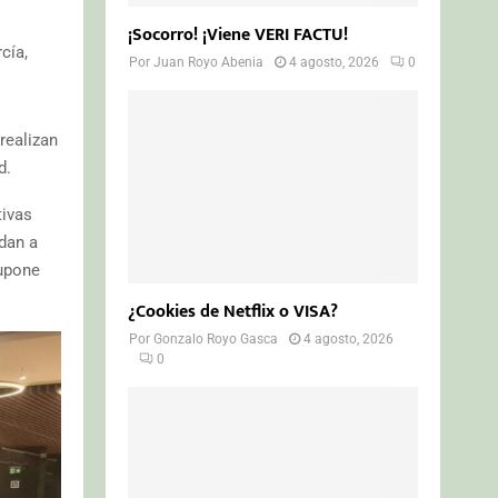
¡Socorro! ¡Viene VERI FACTU!
cía,
Por
Juan Royo Abenia
4 agosto, 2026
0
realizan
d.
tivas
dan a
supone
¿Cookies de Netflix o VISA?
Por
Gonzalo Royo Gasca
4 agosto, 2026
0