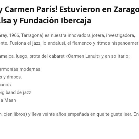
 Carmen París! Estuvieron en Zarag
Alsa y Fundación Ibercaja
y, 1966, Tarragona) es nuestra innovadora jotera, investigadora,
te. Fusiona el jazz, lo andalusí, el flamenco y ritmos hispanoamer
maica, luego, prota del cabaret «Carmen Lanuit» y en solitario:
on armonías modernas
s y árabes.
banos.
ig band de jazz
yla Maan
en, cien libros) y lleva veinte años empeñada en que te guste leer. En