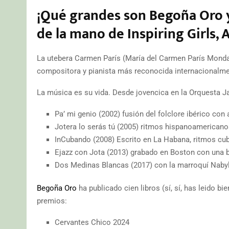
¡Qué grandes son Begoña Oro y
de la mano de Inspiring Girls, 
La utebera Carmen París (María del Carmen París Mondara
compositora y pianista más reconocida internacionalmen
La música es su vida. Desde jovencica en la Orquesta Ja
Pa’ mi genio (2002) fusión del folclore ibérico c
Jotera lo serás tú (2005) ritmos hispanoamericano
InCubando (2008) Escrito en La Habana, ritmos cu
Ejazz con Jota (2013) grabado en Boston con una b
Dos Medinas Blancas (2017) con la marroquí Nab
Begoña Oro
ha publicado cien libros (sí, sí, has leido bi
premios:
Cervantes Chico 2024