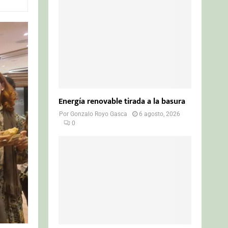
o
r
R
:
C
H
Energía renovable tirada a la basura
Por
Gonzalo Royo Gasca
6 agosto, 2026
0