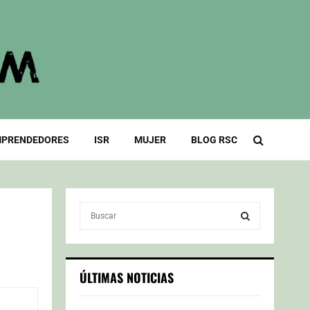
PRENDEDORES
ISR
MUJER
BLOG RSC
S
e
a
S
r
c
E
ÚLTIMAS NOTICIAS
h
f
A