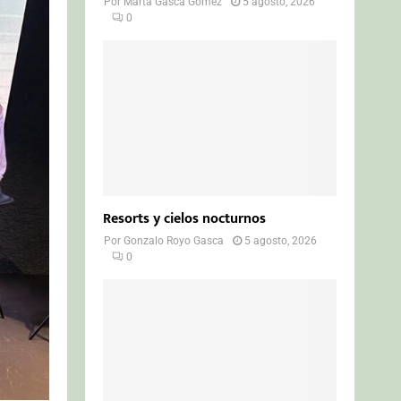
Por
Marta Gasca Gómez
5 agosto, 2026
0
Resorts y cielos nocturnos
Por
Gonzalo Royo Gasca
5 agosto, 2026
0