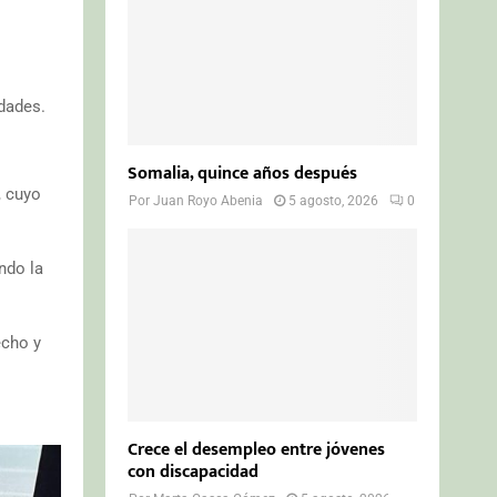
udades.
Somalia, quince años después
, cuyo
Por
Juan Royo Abenia
5 agosto, 2026
0
ndo la
echo y
Crece el desempleo entre jóvenes
con discapacidad