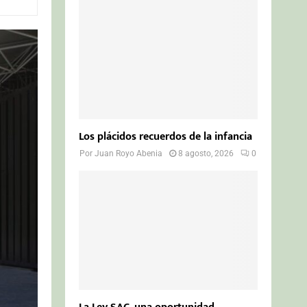
o
r
R
:
C
H
Los plácidos recuerdos de la infancia
Por
Juan Royo Abenia
8 agosto, 2026
0