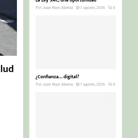
La Ley SAC, una oportunidad
Por
Juan Royo Abenia
7 agosto, 2026
0
alud
¿Confianza… digital?
Por
Juan Royo Abenia
7 agosto, 2026
0