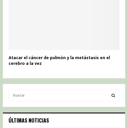
Atacar el cáncer de pulmón y la metástasis en el
cerebro a la vez
S
e
a
S
r
c
E
ÚLTIMAS NOTICIAS
h