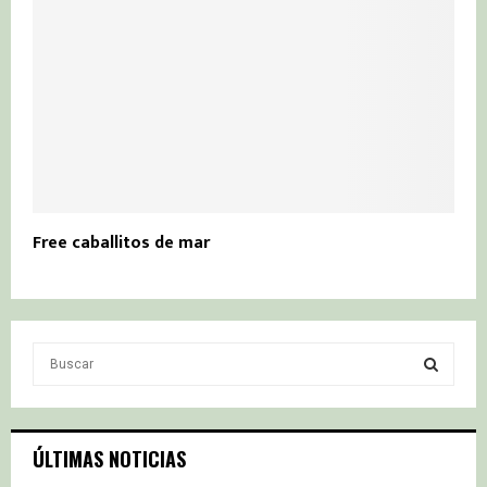
Free caballitos de mar
S
e
a
S
r
c
E
ÚLTIMAS NOTICIAS
h