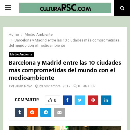
PRIMARY
MENU
Home
Medio Ambiente
Barcelona y Madrid entre las 10 ciudades más comprometidas
del mundo con el medioambiente
Medio Ambiente
Barcelona y Madrid entre las 10 ciudades
más comprometidas del mundo con el
medioambiente
Por
Juan Royo
29 noviembre, 2017
0
1307
COMPARTIR
0