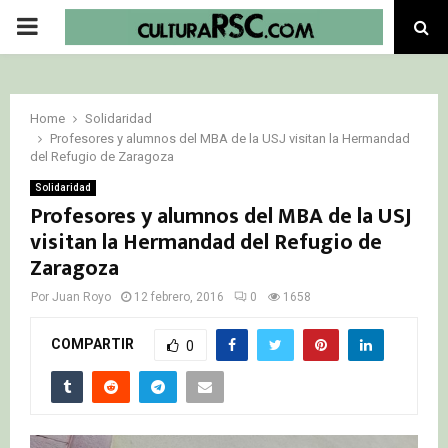
PRIMARY
MENU
Home
Solidaridad
Profesores y alumnos del MBA de la USJ visitan la Hermandad
del Refugio de Zaragoza
Solidaridad
Profesores y alumnos del MBA de la USJ
visitan la Hermandad del Refugio de
Zaragoza
Por
Juan Royo
12 febrero, 2016
0
1658
COMPARTIR
0