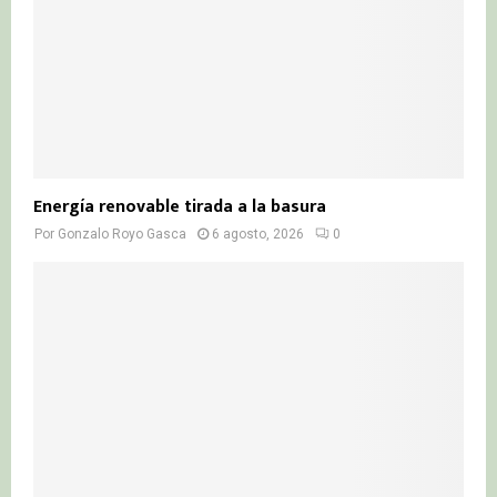
Energía renovable tirada a la basura
Por
Gonzalo Royo Gasca
6 agosto, 2026
0