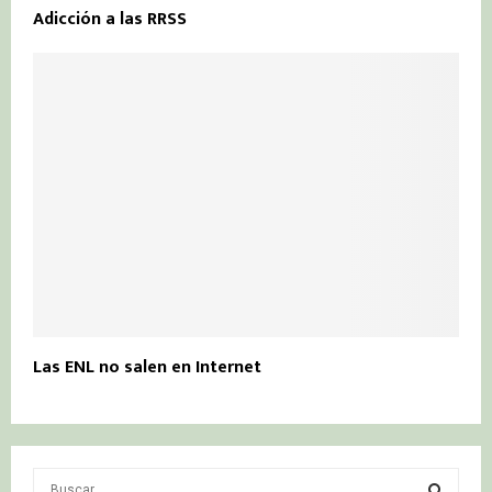
Adicción a las RRSS
Las ENL no salen en Internet
S