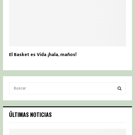
El Basket es Vida ¡hala, maños!
S
e
a
S
r
c
E
ÚLTIMAS NOTICIAS
h
f
A
o