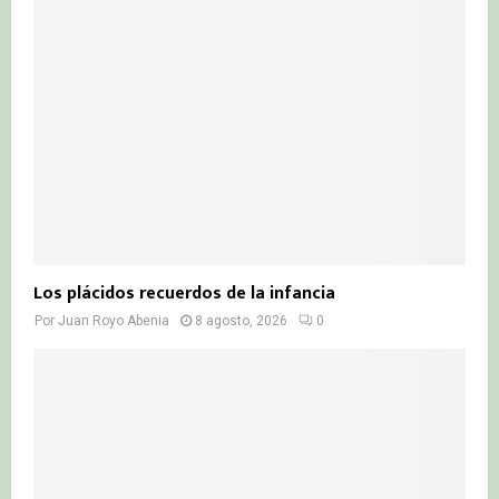
r
R
:
C
H
Los plácidos recuerdos de la infancia
Por
Juan Royo Abenia
8 agosto, 2026
0