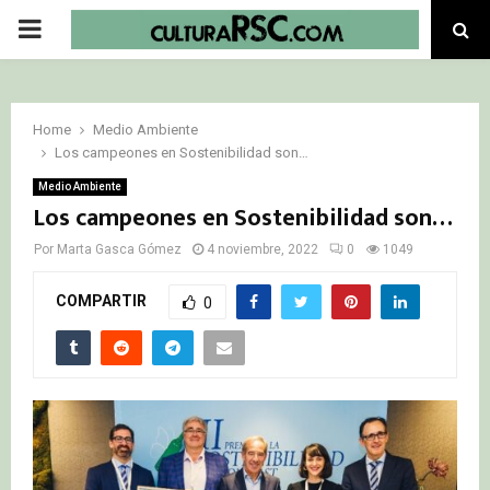
PRIMARY
MENU
Home
Medio Ambiente
Los campeones en Sostenibilidad son…
Medio Ambiente
Los campeones en Sostenibilidad son…
Por
Marta Gasca Gómez
4 noviembre, 2022
0
1049
COMPARTIR
0