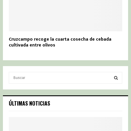
Cruzcampo recoge la cuarta cosecha de cebada
cultivada entre olivos
S
e
a
S
r
c
E
ÚLTIMAS NOTICIAS
h
f
A
o
r
R
: