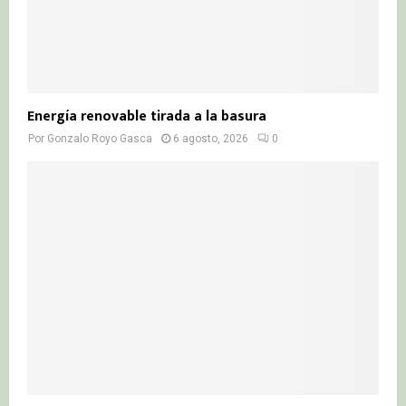
Energía renovable tirada a la basura
Por
Gonzalo Royo Gasca
6 agosto, 2026
0