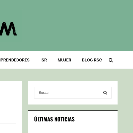
PRENDEDORES
ISR
MUJER
BLOG RSC
S
e
a
S
r
c
E
ÚLTIMAS NOTICIAS
h
f
A