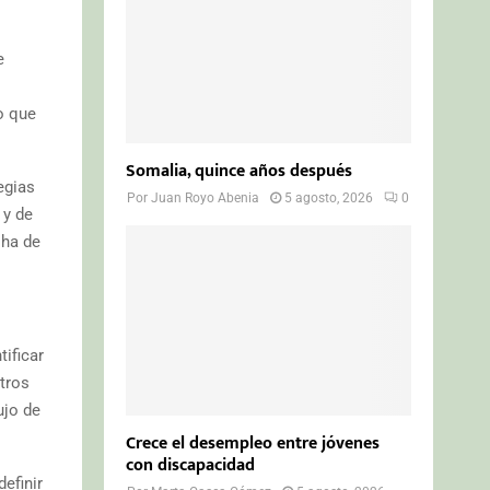
e
o que
Somalia, quince años después
egias
Por
Juan Royo Abenia
5 agosto, 2026
0
 y de
 ha de
ificar
tros
ujo de
Crece el desempleo entre jóvenes
con discapacidad
efinir