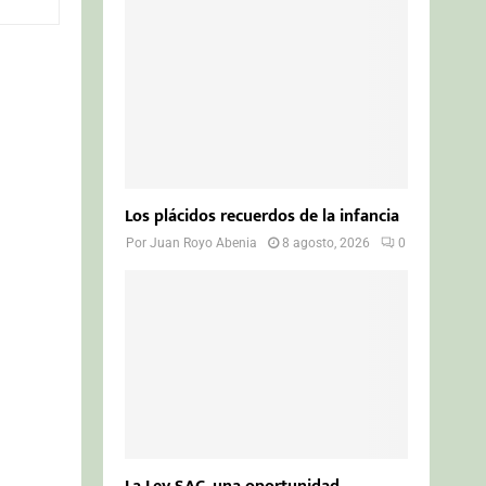
o
r
R
:
C
H
Los plácidos recuerdos de la infancia
Por
Juan Royo Abenia
8 agosto, 2026
0