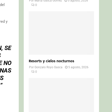
Por
Marta Gasca Gómez
5 agosto, 2026
del
0
red y
, SE
S
Resorts y cielos nocturnos
E NO
Por
Gonzalo Royo Gasca
5 agosto, 2026
ENAS
0
ES
”