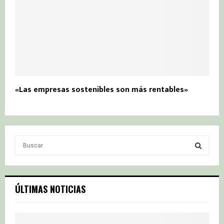
«Las empresas sostenibles son más rentables»
S
e
a
S
r
c
E
ÚLTIMAS NOTICIAS
h
f
A
o