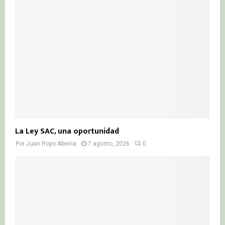
r
R
:
C
H
La Ley SAC, una oportunidad
Por
Juan Royo Abenia
7 agosto, 2026
0