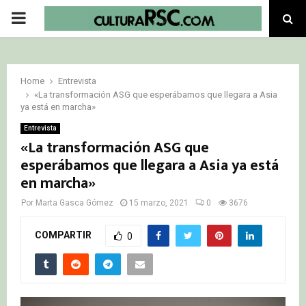
PRIMARY
MENU
Home
Entrevista
«La transformación ASG que esperábamos que llegara a Asia
ya está en marcha»
Entrevista
«La transformación ASG que
esperábamos que llegara a Asia ya está
en marcha»
Por
Marta Gasca Gómez
15 marzo, 2021
0
3676
COMPARTIR
0