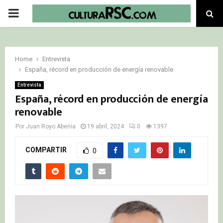
PRIMARY
MENU
Home
Entrevista
España, récord en producción de energía renovable
Entrevista
España, récord en producción de energía
renovable
Por
Juan Royo Abenia
19 abril, 2024
0
1397
COMPARTIR
0