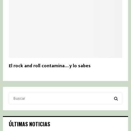
El rock and roll contamina… y lo sabes
S
e
a
S
r
c
E
ÚLTIMAS NOTICIAS
h