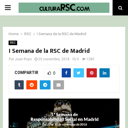
PRIMARY
MENU
Home
RSC
I Semana de la RSC de Madrid
RSC
I Semana de la RSC de Madrid
Por
Juan Royo
25 noviembre, 2018
0
1280
COMPARTIR
0