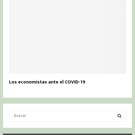
Los economistas ante el COVID-19
S
e
a
S
r