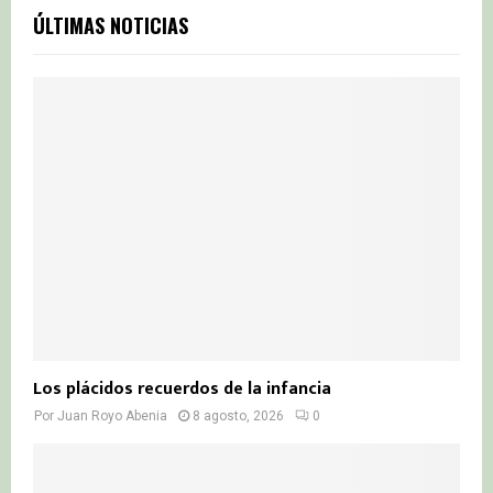
c
E
ÚLTIMAS NOTICIAS
h
f
A
o
r
R
:
C
H
Los plácidos recuerdos de la infancia
Por
Juan Royo Abenia
8 agosto, 2026
0