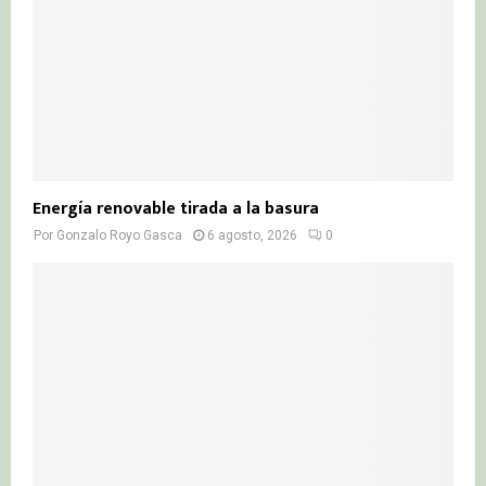
Energía renovable tirada a la basura
Por
Gonzalo Royo Gasca
6 agosto, 2026
0