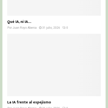
Qué IA, ni IA…
Por
Juan Royo Abenia
31 julio, 2026
0
La IA frente al espejismo