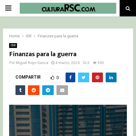
PRIMARY
MENU
Home
ISR
Finanzas para la guerra
ISR
Finanzas para la guerra
Por
Miguel Royo Gasca
4 marzo, 2024
0
930
COMPARTIR
0