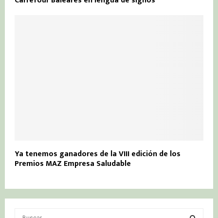
Carrefour Baleares en lengua de signos
Ya tenemos ganadores de la VIII edición de los
Premios MAZ Empresa Saludable
S