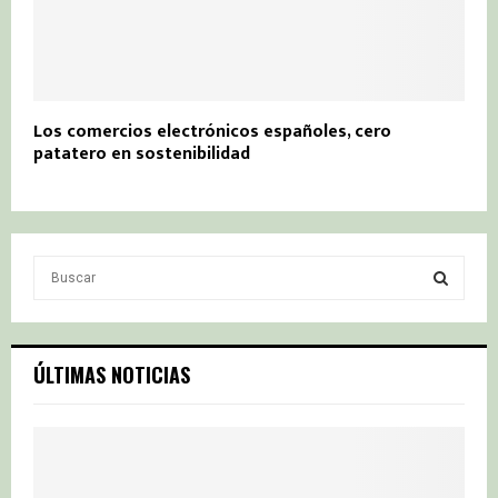
Los comercios electrónicos españoles, cero
patatero en sostenibilidad
S
e
a
S
r
c
E
ÚLTIMAS NOTICIAS
h
f
A
o
r
R
: