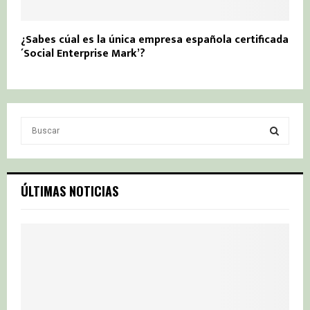
¿Sabes cúal es la única empresa española certificada
´Social Enterprise Mark’?
S
e
a
S
r
c
E
ÚLTIMAS NOTICIAS
h
f
A
o
r
R
:
C
H