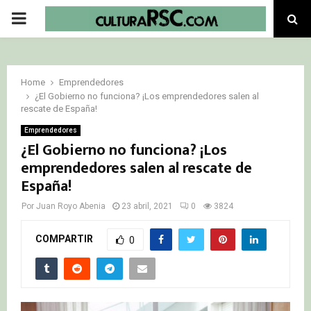
PRIMARY
MENU
Home
Emprendedores
¿El Gobierno no funciona? ¡Los emprendedores salen al
rescate de España!
Emprendedores
¿El Gobierno no funciona? ¡Los
emprendedores salen al rescate de
España!
Por
Juan Royo Abenia
23 abril, 2021
0
3824
COMPARTIR
0