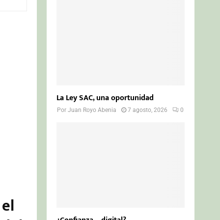
o
r
R
:
C
H
La Ley SAC, una oportunidad
Por
Juan Royo Abenia
7 agosto, 2026
0
 el