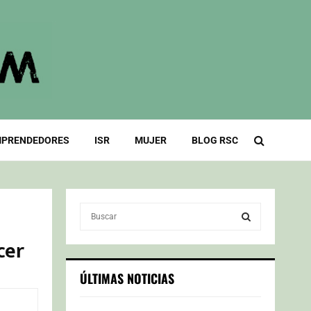
PRENDEDORES
ISR
MUJER
BLOG RSC
S
e
a
cer
S
r
c
E
ÚLTIMAS NOTICIAS
h
f
A