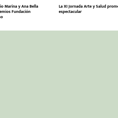
io Marina y Ana Bella
La XI Jornada Arte y Salud prom
remios Fundación
espectacular
no