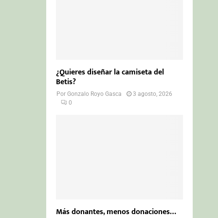
¿Quieres diseñar la camiseta del
Betis?
Por
Gonzalo Royo Gasca
3 agosto, 2026
0
Más donantes, menos donaciones…