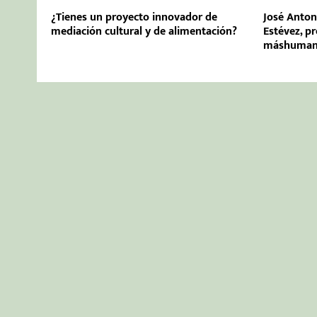
¿Tienes un proyecto innovador de
José Anton
mediación cultural y de alimentación?
Estévez, p
máshuma