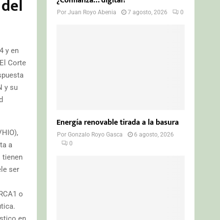
 del
¿Confianza… digital?
Por
Juan Royo Abenia
7 agosto, 2026
0
4 y en
El Corte
espuesta
N y su
d
Energía renovable tirada a la basura
VHIO),
Por
Gonzalo Royo Gasca
6 agosto, 2026
0
ta a
 tienen
le ser
BRCA1 o
tica.
stico en