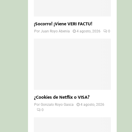
¡Socorro! ¡Viene VERI FACTU!
Por
Juan Royo Abenia
4 agosto, 2026
0
¿Cookies de Netflix o VISA?
Por
Gonzalo Royo Gasca
4 agosto, 2026
0