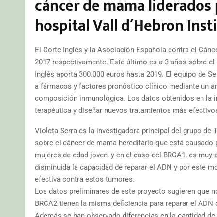
cáncer de mama liderados po
hospital Vall d´Hebron Ins
El Corte Inglés y la Asociación Española contra el Cán
2017 respectivamente. Este último es a 3 años sobre el c
Inglés aporta 300.000 euros hasta 2019. El equipo de Ser
a fármacos y factores pronóstico clínico mediante un an
composición inmunológica. Los datos obtenidos en la inv
terapéutica y diseñar nuevos tratamientos más efectivo
Violeta Serra es la investigadora principal del grupo de
sobre el cáncer de mama hereditario que está causado 
mujeres de edad joven, y en el caso del BRCA1, es muy 
disminuida la capacidad de reparar el ADN y por este m
efectiva contra estos tumores.
Los datos preliminares de este proyecto sugieren que 
BRCA2 tienen la misma deficiencia para reparar el ADN d
Además se han observado diferencias en la cantidad de c