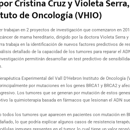
r Cristina Cruz y Violeta Serra,
tituto de Oncología (VHIO)
cer trabajan en 2 proyectos de investigación que comenzaron en 201
áncer de mama hereditario, dirigido por la doctora Violeta Serra y 
ra trabaja en la identificación de nuevos factores predictivos de r
álisis detallado de la capacidad de los tumores para reparar el AD
estigación permitirán desarrollar un test predictivo de sensibilida
s.
 Terapéutica Experimental del Vall D’Hebron Instituto de Oncología (
principalmente por mutaciones en los genes BRCA1 y BRCA2 y afec
agresivo. Los tumores que se generan por mutación de estos genes
otivo la quimioterapia basada en fármacos que lesionan el ADN sue
no todos los tumores que aparecen en pacientes con mutación en 
añado, lo que podría explicar algunos casos de resistencia terapéu
élulas inmunes presentes en el tumor, lo cual tiene un valor pronó