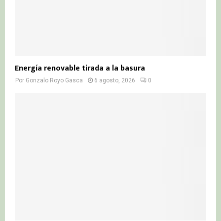
Energía renovable tirada a la basura
Por
Gonzalo Royo Gasca
6 agosto, 2026
0