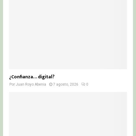
:
C
H
¿Confianza… digital?
Por
Juan Royo Abenia
7 agosto, 2026
0