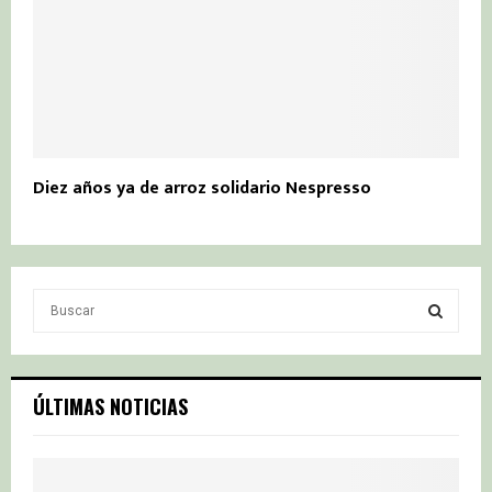
Diez años ya de arroz solidario Nespresso
S
e
a
S
r
c
E
ÚLTIMAS NOTICIAS
h
f
A
o
r
R