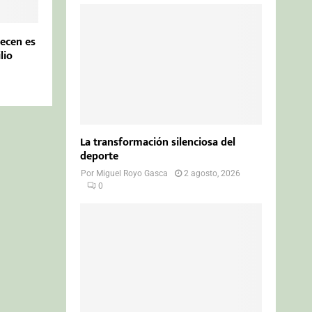
ecen es
lio
La transformación silenciosa del
deporte
Por
Miguel Royo Gasca
2 agosto, 2026
0