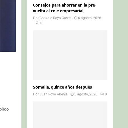
Consejos para ahorrar en la pre-
vuelta al cole empresarial
Por
Gonzalo Royo Gasca
6 agosto, 2026
0
Somalia, quince años después
Por
Juan Royo Abenia
5 agosto, 2026
0
blico