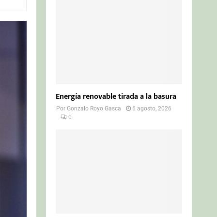
o
r
R
:
C
H
Energía renovable tirada a la basura
Por
Gonzalo Royo Gasca
6 agosto, 2026
0