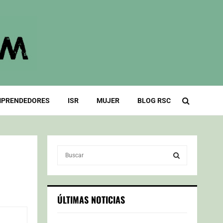
PRENDEDORES
ISR
MUJER
BLOG RSC
S
e
a
S
r
c
E
ÚLTIMAS NOTICIAS
h
f
A