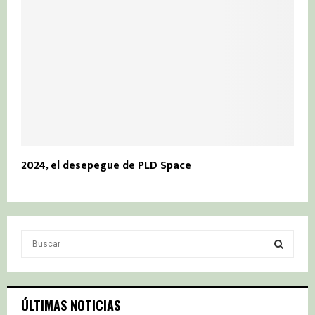
2024, el desepegue de PLD Space
S
e
a
S
r
c
E
ÚLTIMAS NOTICIAS
h