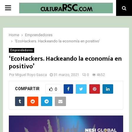
PRIMARY
MENU
Home
Emprendedores
‘EcoHackers. Hackeando la economía en positivo’
Emprendedores
‘EcoHackers. Hackeando la economía en
positivo’
Por
Miguel Royo Gasca
31 marzo, 2021
0
4652
COMPARTIR
0