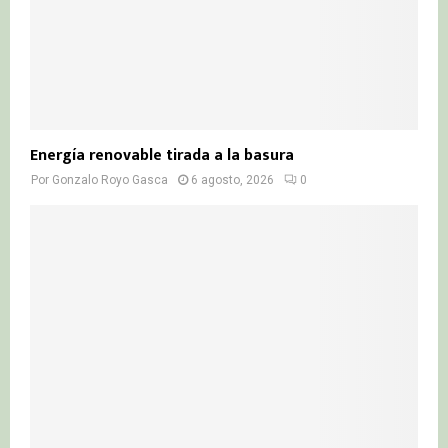
Energía renovable tirada a la basura
Por
Gonzalo Royo Gasca
6 agosto, 2026
0