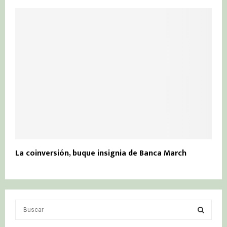
La coinversión, buque insignia de Banca March
S
e
a