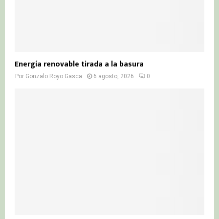
Energía renovable tirada a la basura
Por
Gonzalo Royo Gasca
6 agosto, 2026
0