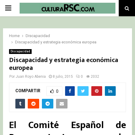
PRIMARY
MENU
Home
Discapacidad
Discapacidad y estrategia económica europea
Discapacidad
Discapacidad y estrategia económica
europea
Por
Juan Royo Abenia
8 julio, 2015
0
2032
COMPARTIR
0
El
Comité Español de