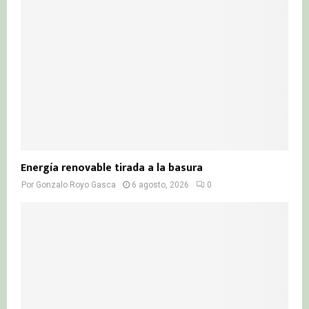
Energía renovable tirada a la basura
Por
Gonzalo Royo Gasca
6 agosto, 2026
0