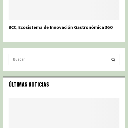
BCC, Ecosistema de Innovación Gastronómica 360º
S
e
a
S
r
c
E
ÚLTIMAS NOTICIAS
h
f
A
o
r
R
:
C
H