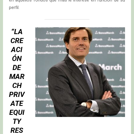
perfil.
“LA
CRE
ACI
ÓN
DE
MAR
CH
PRIV
ATE
EQUI
TY
RES