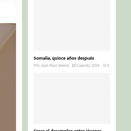
o
r
R
:
C
H
Somalia, quince años después
Por
Juan Royo Abenia
5 agosto, 2026
0