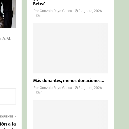
Betis?
Por
Gonzalo Royo Gasca
3 agosto, 2026
0
h A.M.
Más donantes, menos donaciones…
Por
Gonzalo Royo Gasca
3 agosto, 2026
0
IGUIENTE
ón a la