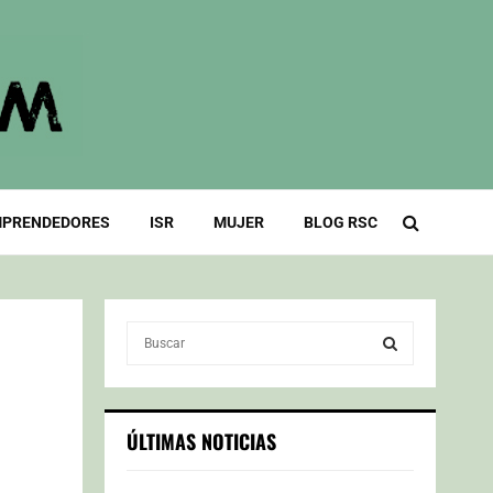
PRENDEDORES
ISR
MUJER
BLOG RSC
S
e
a
S
r
c
E
ÚLTIMAS NOTICIAS
h
f
A