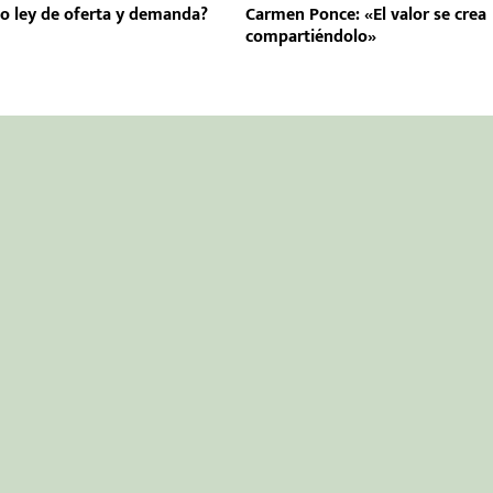
 o ley de oferta y demanda?
Carmen Ponce: «El valor se crea
compartiéndolo»