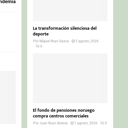
ndemia
La transformación silenciosa del
deporte
Por
Miguel Royo Gasca
2 agosto, 2026
0
El fondo de pensiones noruego
compra centros comerciales
Por
Juan Royo Abenia
1 agosto, 2026
0