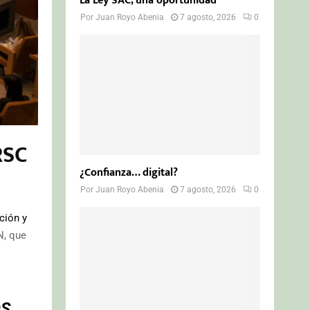
La Ley SAC, una oportunidad
Por
Juan Royo Abenia
7 agosto, 2026
0
RSC
¿Confianza… digital?
Por
Juan Royo Abenia
7 agosto, 2026
0
ción y
N, que
OS