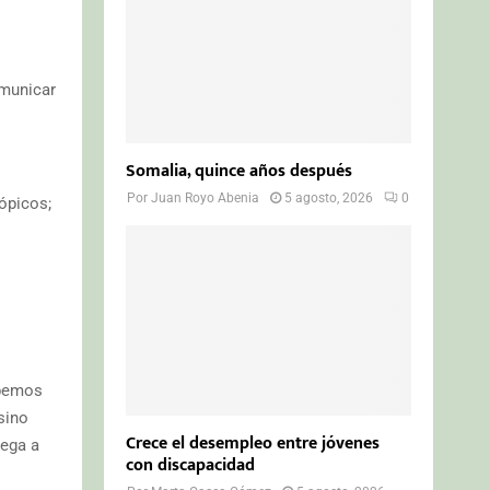
omunicar
Somalia, quince años después
Por
Juan Royo Abenia
5 agosto, 2026
0
ópicos;
abemos
sino
Crece el desempleo entre jóvenes
lega a
con discapacidad