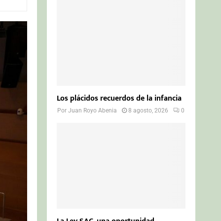
o
r
R
:
C
H
Los plácidos recuerdos de la infancia
Por
Juan Royo Abenia
8 agosto, 2026
0