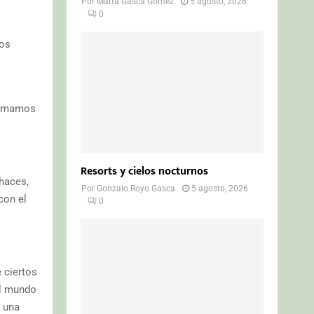
Por
Marta Gasca Gómez
5 agosto, 2026
0
mos
animamos
Resorts y cielos nocturnos
 haces,
Por
Gonzalo Royo Gasca
5 agosto, 2026
con el
0
 ciertos
el mundo
n una