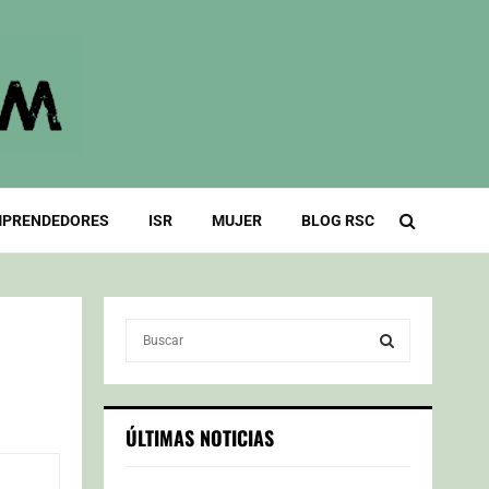
PRENDEDORES
ISR
MUJER
BLOG RSC
S
e
a
S
r
c
E
ÚLTIMAS NOTICIAS
h
f
A