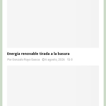
Energía renovable tirada a la basura
Por
Gonzalo Royo Gasca
6 agosto, 2026
0