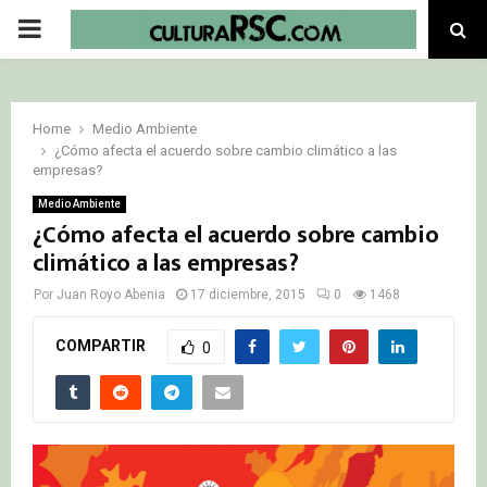
PRIMARY
MENU
Home
Medio Ambiente
¿Cómo afecta el acuerdo sobre cambio climático a las
empresas?
Medio Ambiente
¿Cómo afecta el acuerdo sobre cambio
climático a las empresas?
Por
Juan Royo Abenia
17 diciembre, 2015
0
1468
COMPARTIR
0