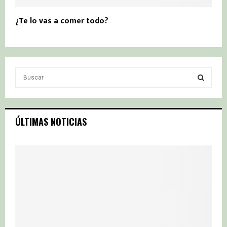
¿Te lo vas a comer todo?
S
e
a
S
r
c
E
ÚLTIMAS NOTICIAS
h
f
A
o
r
R
:
C
H