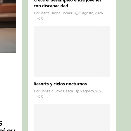
Crece el desempleo entre jóvenes
con discapacidad
Por
Marta Gasca Gómez
5 agosto, 2026
0
Resorts y cielos nocturnos
Por
Gonzalo Royo Gasca
5 agosto, 2026
0
S