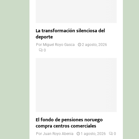
La transformación silenciosa del
deporte
Por
Miguel Royo Gasca
2 agosto, 2026
0
El fondo de pensiones noruego
compra centros comerciales
Por
Juan Royo Abenia
1 agosto, 2026
0