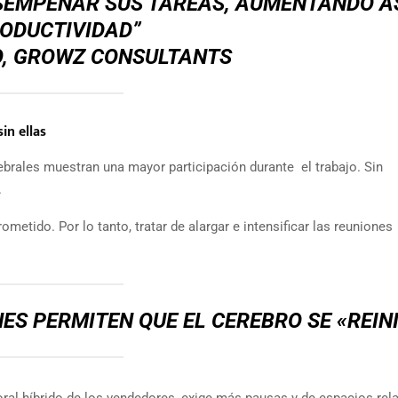
SEMPEÑAR SUS TAREAS, AUMENTANDO AS
ODUCTIVIDAD”
O,
GROWZ CONSULTANTS
in ellas
brales muestran una mayor participación durante el trabajo. Sin
.
tido. Por lo tanto, tratar de alargar e intensificar las reuniones
S PERMITEN QUE EL CEREBRO SE «REINI
ral híbrido de los vendedores, exige más pausas y de espacios rel