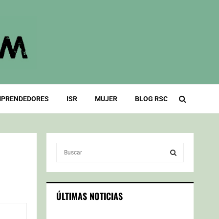
PRENDEDORES
ISR
MUJER
BLOG RSC
S
e
a
S
r
c
E
ÚLTIMAS NOTICIAS
h
f
A