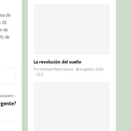
ena de
n 26
n de
0% de
La revolución del sueño
Por
Gonzalo Royo Gasca
4 agosto, 2026
0
IGUIENTE
rgente?