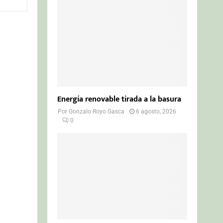
o
r
R
:
C
H
Energía renovable tirada a la basura
Por
Gonzalo Royo Gasca
6 agosto, 2026
0