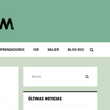
PRENDEDORES
ISR
MUJER
BLOG RSC
S
e
a
S
r
c
E
ÚLTIMAS NOTICIAS
h
f
A