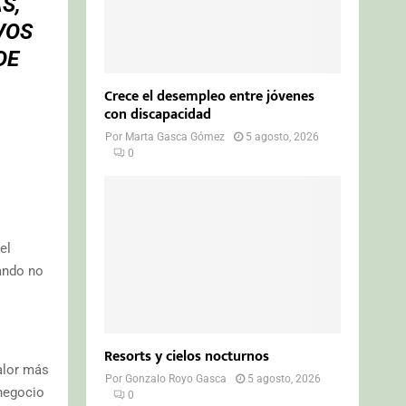
S,
VOS
DE
Crece el desempleo entre jóvenes
con discapacidad
Por
Marta Gasca Gómez
5 agosto, 2026
0
el
uando no
Resorts y cielos nocturnos
alor más
Por
Gonzalo Royo Gasca
5 agosto, 2026
 negocio
0