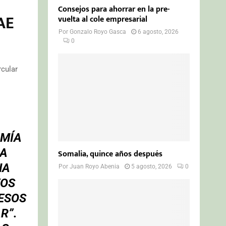
Consejos para ahorrar en la pre-
RAE
vuelta al cole empresarial
Por
Gonzalo Royo Gasca
6 agosto, 2026
0
rcular
OMÍA
LA
Somalia, quince años después
NA
Por
Juan Royo Abenia
5 agosto, 2026
0
VOS
 ESOS
R”.