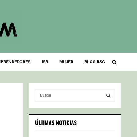
PRENDEDORES
ISR
MUJER
BLOG RSC
S
e
a
S
r
c
E
ÚLTIMAS NOTICIAS
h
f
A