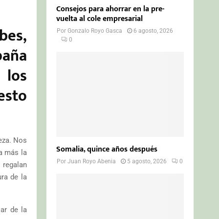
Consejos para ahorrar en la pre-
vuelta al cole empresarial
bes,
Por
Gonzalo Royo Gasca
6 agosto, 2026
0
ña
 los
esto
eza. Nos
Somalia, quince años después
a más la
Por
Juan Royo Abenia
5 agosto, 2026
0
 regalan
ra de la
ar de la