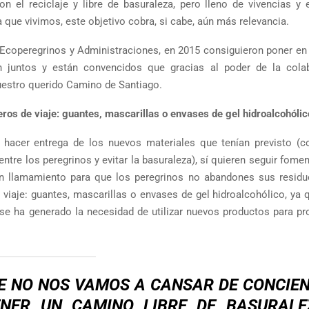
el reciclaje y libre de basuraleza, pero lleno de vivencias y 
a que vivimos, este objetivo cobra, si cabe, aún más relevancia.
, Ecoperegrinos y Administraciones, en 2015 consiguieron poner en
on juntos y están convencidos que gracias al poder de la cola
nuestro querido Camino de Santiago.
os de viaje: guantes, mascarillas o envases de gel hidroalcohólic
 hacer entrega de los nuevos materiales que tenían previsto (
ntre los peregrinos y evitar la basuraleza), sí quieren seguir fome
 un llamamiento para que los peregrinos no abandones sus residu
iaje: guantes, mascarillas o envases de gel hidroalcohólico, ya q
se ha generado la necesidad de utilizar nuevos productos para pro
JE NO NOS VAMOS A CANSAR DE CONCIE
NER UN CAMINO LIBRE DE BASURALE