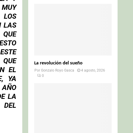
S MUY
 LOS
N LAS
 QUE
ESTO
ESTE
 QUE
La revolución del sueño
N EL
Por
Gonzalo Royo Gasca
4 agosto, 2026
0
, YA
 AÑO
DE LA
 DEL