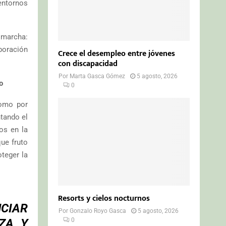
entornos
 marcha:
boración
Crece el desempleo entre jóvenes
con discapacidad
Por
Marta Gasca Gómez
5 agosto, 2026
o
0
como por
ntando el
os en la
ue fruto
teger la
Resorts y cielos nocturnos
NCIAR
Por
Gonzalo Royo Gasca
5 agosto, 2026
ZA Y
0