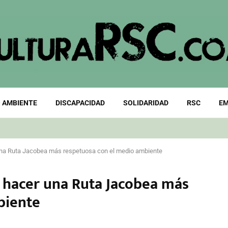
 AMBIENTE
DISCAPACIDAD
SOLIDARIDAD
RSC
EM
una Ruta Jacobea más respetuosa con el medio ambiente
 hacer una Ruta Jacobea más
biente