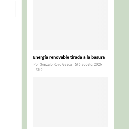
o
r
R
:
C
H
Energía renovable tirada a la basura
Por
Gonzalo Royo Gasca
6 agosto, 2026
0