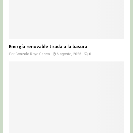
Energía renovable tirada a la basura
Por
Gonzalo Royo Gasca
6 agosto, 2026
0