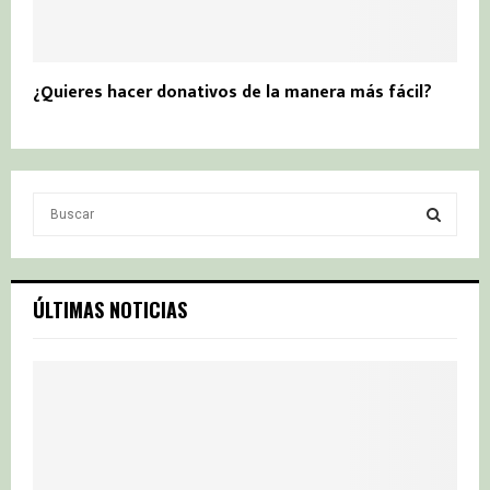
¿Quieres hacer donativos de la manera más fácil?
S
e
a
S
r
c
E
ÚLTIMAS NOTICIAS
h
f
A
o
r
R
:
C
H