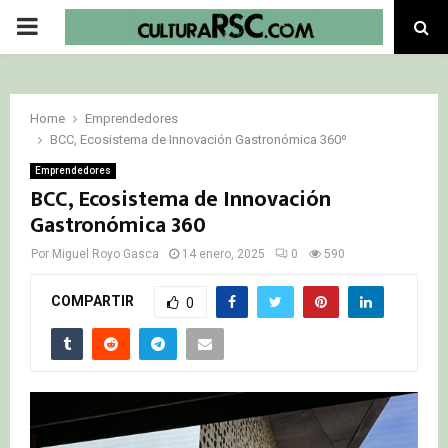
PRIMARY
MENU
Home
Emprendedores
BCC, Ecosistema de Innovación Gastronómica 360º
Emprendedores
BCC, Ecosistema de Innovación
Gastronómica 360º
Por
Miguel Royo Gasca
14 enero, 2025
0
590
COMPARTIR
0