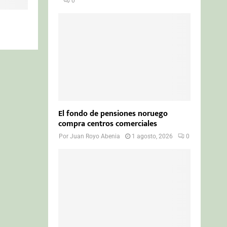
0
El fondo de pensiones noruego
compra centros comerciales
Por
Juan Royo Abenia
1 agosto, 2026
0