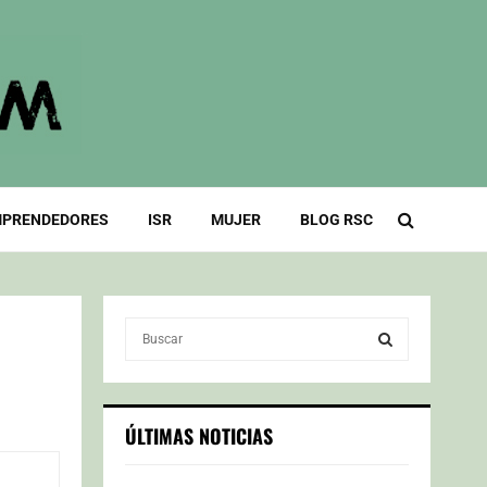
PRENDEDORES
ISR
MUJER
BLOG RSC
S
e
a
S
r
c
E
ÚLTIMAS NOTICIAS
h
f
A