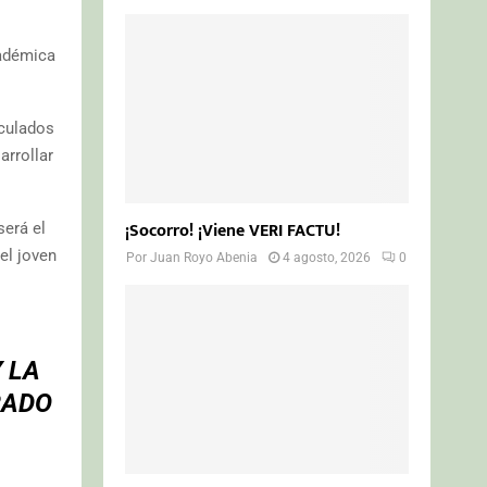
cadémica
nculados
arrollar
¡Socorro! ¡Viene VERI FACTU!
erá el
el joven
Por
Juan Royo Abenia
4 agosto, 2026
0
 LA
RADO