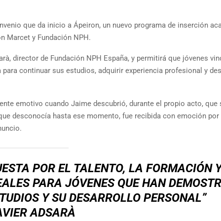
convenio que da inicio a Ápeiron, un nuevo programa de inserción a
ón Marcet y Fundación NPH.
arà, director de Fundación NPH España, y permitirá que jóvenes vi
ara continuar sus estudios, adquirir experiencia profesional y des
te emotivo cuando Jaime descubrió, durante el propio acto, que s
, que desconocía hasta ese momento, fue recibida con emoción por 
nuncio.
ESTA POR EL TALENTO, LA FORMACIÓN Y
EALES PARA JÓVENES QUE HAN DEMOST
TUDIOS Y SU DESARROLLO PERSONAL”
AVIER ADSARÀ