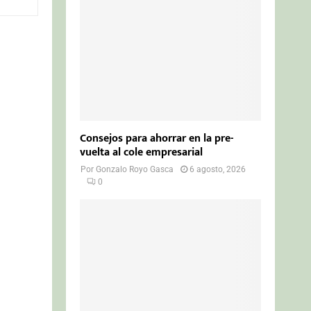
o
r
R
:
C
H
Consejos para ahorrar en la pre-
vuelta al cole empresarial
Por
Gonzalo Royo Gasca
6 agosto, 2026
0