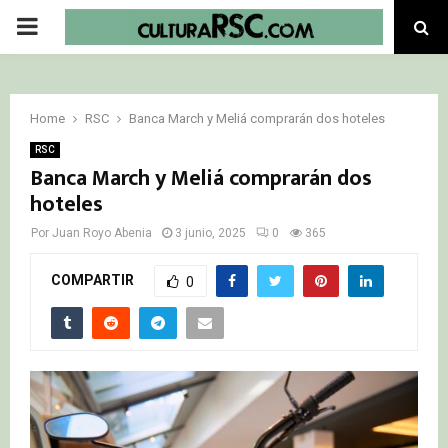
PRIMARY
MENU
Home
RSC
Banca March y Meliá comprarán dos hoteles
RSC
Banca March y Meliá comprarán dos
hoteles
Por
Juan Royo Abenia
3 junio, 2025
0
365
COMPARTIR
0