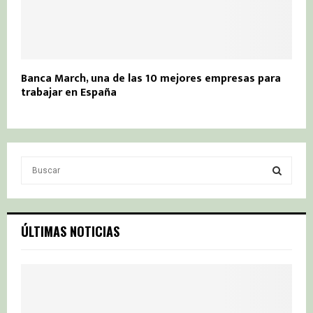
Banca March, una de las 10 mejores empresas para
trabajar en España
S
e
a
S
r
c
E
ÚLTIMAS NOTICIAS
h
f
A
o
r
R
:
C