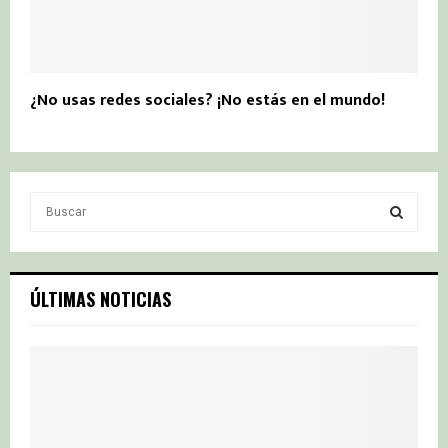
¿No usas redes sociales? ¡No estás en el mundo!
S
e
a
S
r
c
E
ÚLTIMAS NOTICIAS
h
f
A
o
r
R
:
C