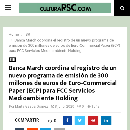
PRIMARY
MENU
Home
ISR
Banca March coordina el registro de un nuevo programa de
emisión de 300 millones de euros de Euro-Commercial Paper (ECP)
para FCC Servicios Medioambiente Holding
ISR
Banca March coordina el registro de un
nuevo programa de emisión de 300
millones de euros de Euro-Commercial
Paper (ECP) para FCC Servicios
Medioambiente Holding
Por
Marta Gasca Gómez
8 julio, 2020
0
1548
COMPARTIR
0