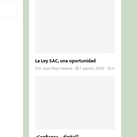
o
r
R
:
C
H
La Ley SAC, una oportunidad
Por
Juan Royo Abenia
7 agosto, 2026
0