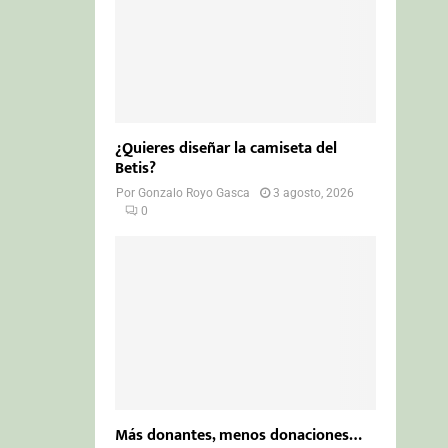
¿Quieres diseñar la camiseta del
Betis?
Por
Gonzalo Royo Gasca
3 agosto, 2026
0
Más donantes, menos donaciones…