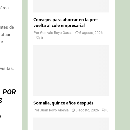
 área
Consejos para ahorrar en la pre-
vuelta al cole empresarial
ntes de
Por
Gonzalo Royo Gasca
6 agosto, 2026
actuar
0
ar
visitas.
, POR
S
Somalia, quince años después
Por
Juan Royo Abenia
5 agosto, 2026
0
N