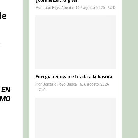
¿Confianza… digital?
Por
Juan Royo Abenia
7 agosto, 2026
0
de
s
Energía renovable tirada a la basura
Por
Gonzalo Royo Gasca
6 agosto, 2026
 EN
0
RMO