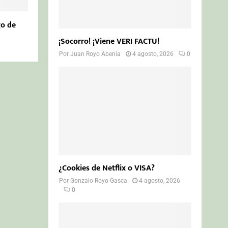
go de
¡Socorro! ¡Viene VERI FACTU!
Por
Juan Royo Abenia
4 agosto, 2026
0
¿Cookies de Netflix o VISA?
Por
Gonzalo Royo Gasca
4 agosto, 2026
0