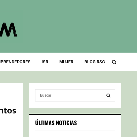
PRENDEDORES
ISR
MUJER
BLOG RSC
S
e
a
ntos
S
r
c
E
ÚLTIMAS NOTICIAS
h
f
A