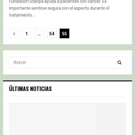
Fundación Stanpa ayuda a pacientes con cáncer. Es
importante sentirse segura con el aspecto durante el
tratamiento...
Paginación
1
…
54
55
de
entradas
S
e
a
S
r
c
E
ÚLTIMAS NOTICIAS
h
f
A
o
r
R
:
C
H