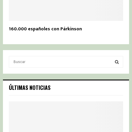
160.000 españoles con Párkinson
S
e
a
S
r
c
E
ÚLTIMAS NOTICIAS
h
f
A
o
r
R
:
C