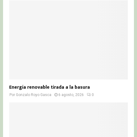
Energía renovable tirada a la basura
Por
Gonzalo Royo Gasca
6 agosto, 2026
0