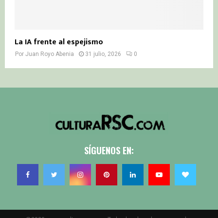
La IA frente al espejismo
Por
Juan Royo Abenia
31 julio, 2026
0
SÍGUENOS EN: