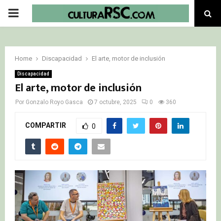
PRIMARY
MENU
Home
Discapacidad
El arte, motor de inclusión
Discapacidad
El arte, motor de inclusión
Por
Gonzalo Royo Gasca
7 octubre, 2025
0
360
COMPARTIR
0