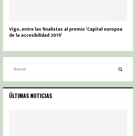
Vigo, entre las finalistas al premio ‘Capital europea
de la accesibilidad 2019’
S
e
a
S
r
c
E
ÚLTIMAS NOTICIAS
h
f
A
o
r
R
:
C