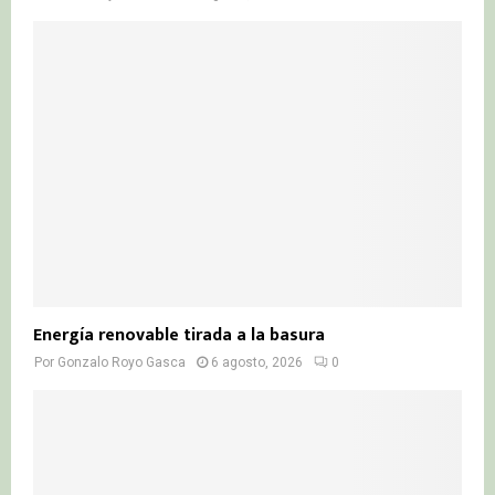
Energía renovable tirada a la basura
Por
Gonzalo Royo Gasca
6 agosto, 2026
0