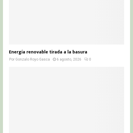
Energía renovable tirada a la basura
Por
Gonzalo Royo Gasca
6 agosto, 2026
0