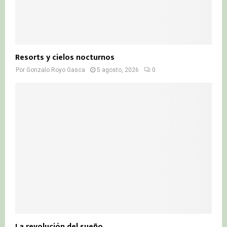
Resorts y cielos nocturnos
Por
Gonzalo Royo Gasca
5 agosto, 2026
0
La revolución del sueño