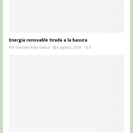
Energía renovable tirada a la basura
Por
Gonzalo Royo Gasca
6 agosto, 2026
0