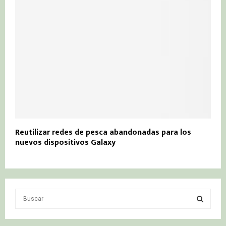
Reutilizar redes de pesca abandonadas para los
nuevos dispositivos Galaxy
S
e
a
S
r