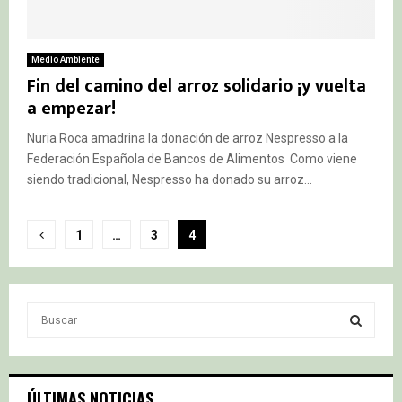
Medio Ambiente
Fin del camino del arroz solidario ¡y vuelta
a empezar!
Nuria Roca amadrina la donación de arroz Nespresso a la
Federación Española de Bancos de Alimentos Como viene
siendo tradicional, Nespresso ha donado su arroz...
Paginación
1
…
3
4
de
entradas
S
e
a
S
r
c
E
ÚLTIMAS NOTICIAS